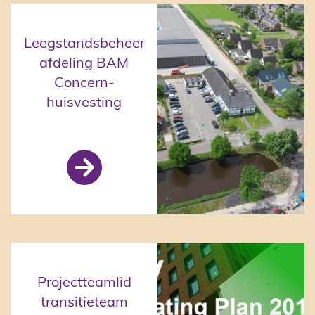
Leegstandsbeheer
afdeling BAM
Concern-
huisvesting
BAM (via VPM)

Projectteamlid
transitieteam