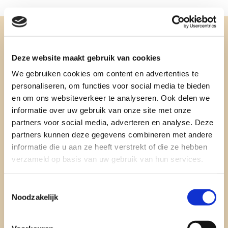
Deze website maakt gebruik van cookies
We gebruiken cookies om content en advertenties te
Teamleider
personaliseren, om functies voor social media te bieden
Facilitair locaties
en om ons websiteverkeer te analyseren. Ook delen we
informatie over uw gebruik van onze site met onze
Gouda en Worden
partners voor social media, adverteren en analyse. Deze
mboRijnland (via VPM)
partners kunnen deze gegevens combineren met andere
informatie die u aan ze heeft verstrekt of die ze hebben

verzameld op basis van uw gebruik van hun services.
Toestemmingsselectie
Noodzakelijk