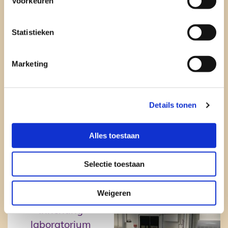
Voorkeuren
Teamleider
Statistieken
Facilitair locatie
Lammen-schans
Marketing
mboRijnland (via VPM)

Details tonen
Alles toestaan
Selectie toestaan
Weigeren
Inrichting
laboratorium