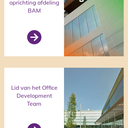
oprichting afdeling
BAM
BAM (via VPM)

Lid van het Office
Development
Team
Nuon RE&FS (via FFS)