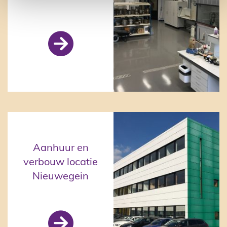
BAM (via VPM)

Aanhuur en
verbouw locatie
Nieuwegein
BAM (via VPM)
